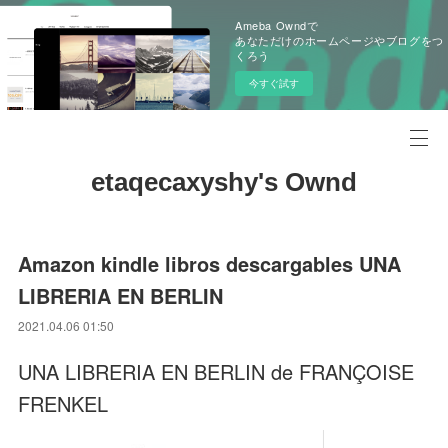
Ameba Owndで
あなただけのホームページやブログをつ
くろう
今すぐ試す
etaqecaxyshy's Ownd
Amazon kindle libros descargables UNA
LIBRERIA EN BERLIN
2021.04.06 01:50
UNA LIBRERIA EN BERLIN de FRANÇOISE
FRENKEL