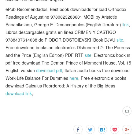
ePub Recomendados: Best book downloads for ipad Orthodox
Readings of Augustine 9780823288601 MOBI by Aristotle
Papanikolaou, George E. Demacopoulos (English literature)
link
,
Libros descargables gratis en línea CRIMEN Y CASTIGO
9788437614038 de FIODOR DOSTOIEVSKI iBook DJVU
site
,
Free download books on electronics Dishonored 2: The Peeress
and the Price (English Edition) PDF RTF
site
, Electronics book in
pdf free download The Demon Prince of Momochi House, Vol. 15
English version
download pdf
, Italian audio books free download
Work-Life Balance For Dummies
here
, Free electronic e books
download Calculus Reordered: A History of the Big Ideas
download link
,