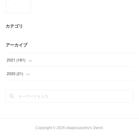
カテゴリ
アーカイブ
2021
(
181
)
(
6
)
2020
(
21
)
(
54
)
(
9
)
(
66
)
(
6
)
(
18
)
(
6
)
(
3
)
Copyright ©
2026
etaqecaxyshy's Ownd
.
(
16
)